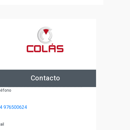
Contacto
léfono
4 976500624
ail